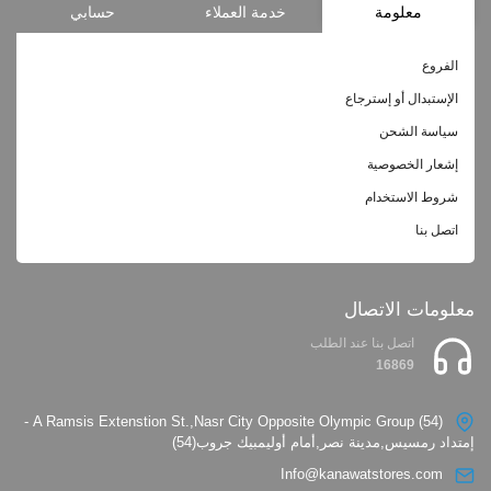
معلومة
خدمة العملاء
حسابي
الفروع
الإستبدال أو إسترجاع
سياسة الشحن
إشعار الخصوصية
شروط الاستخدام
اتصل بنا
معلومات الاتصال
اتصل بنا عند الطلب
16869
(54) A Ramsis Extenstion St.,Nasr City Opposite Olympic Group -
إمتداد رمسيس,مدينة نصر,أمام أوليمبيك جروب(54)
Info@kanawatstores.com