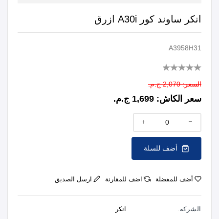
انكر ساوند كور A30i ازرق
A3958H31
السعر:
2,070 ج.م.
سعر الكاش:
1,699 ج.م.
أضف للسلة
أضف للمفضلة
اضف للمقارنة
ارسل الصديق
الشركة:
انكر