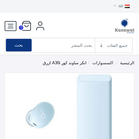
AR
0
بحث
الرئيسية
/
اكسسوارات
/
انكر ساوند كور A30i ازرق