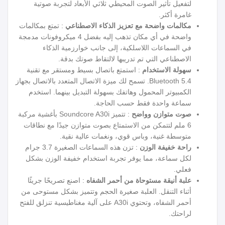
لتفعيل تأثير الصوت المحيطي ثلاثي الأبعاد لتجربة صوتية
غامرة أكثر.
مكالمات واضحة مع تعزيز الذكاء الاصطناعي
: تمتع بمكالمات
واضحة في أي مكان تذهب إليه بفضل 4 ميكروفونات مدمجة
في السماعات اللاسلكية، إلى جانب خوارزمية الذكاء
الاصطناعي التي تم تدريبها لالتقاط صوتك بدقة.
سهولة الاستخدام
: استمتع باتصال بسيط ومستقر مع تقنية
Bluetooth 5.4. تسمح لك ميزة الاتصال المتعدد بالاتصال بجهاز
الكمبيوتر المحمول وهاتفك بسهولة التبديل بينهما. استخدم
سماعة واحدة فقط حسب الحاجة.
صوت متوازن وواضح
: تتميز Soundcore A30i بأغشية مركبة
6 ملم لتتمكن من الاستمتاع بصوت متوازن جيدًا مع نطاقات
متوسطة غنية، وباس قوي، ونغمات عالية نقية.
راحة خفيفة الوزن
: تزن هذه السماعات الصغيرة 3.7 جرام
لكل سماعة، مما يوفر تجربة استخدام خفيفة الوزن بشكل
فعلي.
علبة أنيقة مستوحاة من أحمر الشفاه
: اصنع تصريحًا جريئًا
أثناء التنقل. العلبة صغيرة الحجم وتتميز بشكل مستوحى من
أحمر الشفاه، وتحتوي A30i على آلية مغناطيسية تنزلق للفتح
لراحتك.