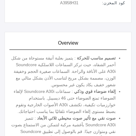
كود المخزن:
A3958H31
Overview
تصميم مناسب للحركة
: يتميز بعلبة أنيقة مستوحاة من شكل
أحمر الشفاه، حيث تركز السماعات اللاسلكية Soundcore
A30i على الأناقة والراحة. السماعات صغيرة الحجم وخفيفة
الوزن، مصممة بشكل مريح لتناسب الأذن بشكل مثالي مع
شعور خفيف يكاد يكون غير محسوس.
إلغاء ضوضاء قوي وذكي
: سماعات Soundcore A30i لإلغاء
الضوضاء تمنع الضوضاء حتى 46 ديسيبل. باستخدام
خوارزميات تكيفية، تكتشف A30i الأصوات الخارجية وتقوم
بضبط مستوى إلغاء الضوضاء تلقائيًا بما يناسب احتياجاتك.
صوت نقي مع تأثير صوت محيطي ثلاثي الأبعاد
: تتميز
Soundcore A30i بأغشية مركبة لتتمكن من الاستمتاع بصوت
نقي ومتوازن جيدًا. قم بالوصول إلى تطبيق Soundcore