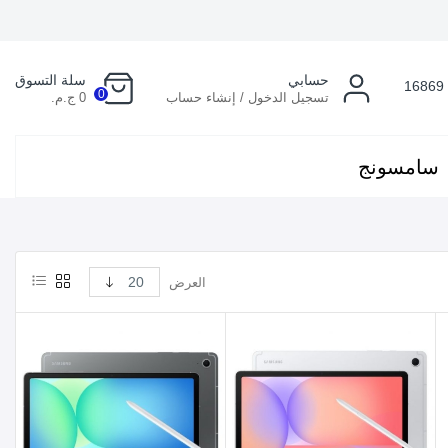
حسابي
سلة التسوق
16869
0
تسجيل الدخول / إنشاء حساب
0 ج.م.
سامسونج
العرض