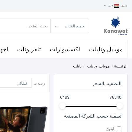
اللغة:
AR
موبايل وتابلت
اكسسوارات
تلفزيونات
اجهز
الرئيسية
/
موبايل وتابلت
/
تابلت
التصفية بالسعر
رتب بـ
6499
76340
تصفية حسب الشركة المصنعة
اينوي