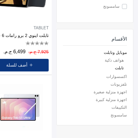
سامسونج
TABLET
الأقسام
6,499 ج.م.
7,925 ج.م.
موبايل وتابلت
هواتف ذكية
أضف للسلة
تابلت
اكسسوارات
تلفزيونات
اجهزة منزلية صغيرة
اجهزة منزلية كبيرة
التكييفات
سامسونج