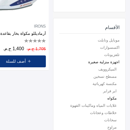
IRONS
الأقسام
موبايل وتابلت
اكسسوارات
1,400 ج.م.
1,705 ج.م.
تلفزيونات
أضف للسلة
اجهزة منزلية صغيرة
الميكروويف
مسطح تسخين
مكنسة كهربائية
اير فراير
مكواه
غلايات المياه وماكينات القهوة
خلاطات وعجانات
سخانات
مراوح