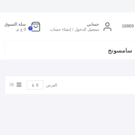
حسابي
سلة التسوق
16869
0
تسجيل الدخول / إنشاء حساب
0 ج.م.
سامسونج
العرض