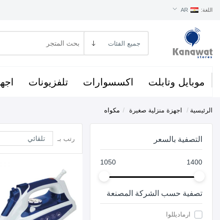
اللغة:
AR
موبايل وتابلت
اكسسوارات
تلفزيونات
اجهز
الرئيسية
/
اجهزة منزلية صغيرة
/
مكواه
التصفية بالسعر
رتب بـ
1050
1400
تصفية حسب الشركة المصنعة
ارماديللوا