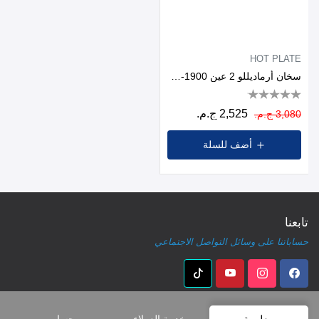
HOT PLATE
سخان أرماديللو 2 عين 1900-2250 وات اسود اللون
2,525 ج.م.
3,080 ج.م.
أضف للسلة
تابعنا
حساباتنا على وسائل التواصل الاجتماعي
معلومة
خدمة العملاء
حسابي