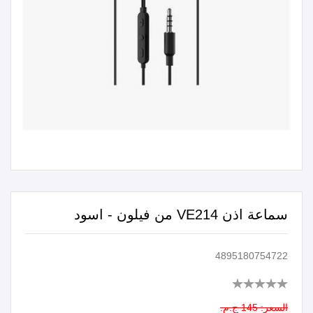
سماعة اذن VE214 من فيلون - اسود
4895180754722
السعر:
145 ج.م.