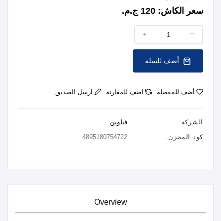
سعر الكاش:
120 ج.م.
أضف للسلة
أضف للمفضلة
اضف للمقارنة
ارسل الصديق
الشركة:
فيلوين
كود المخزن:
4895180754722
Overview