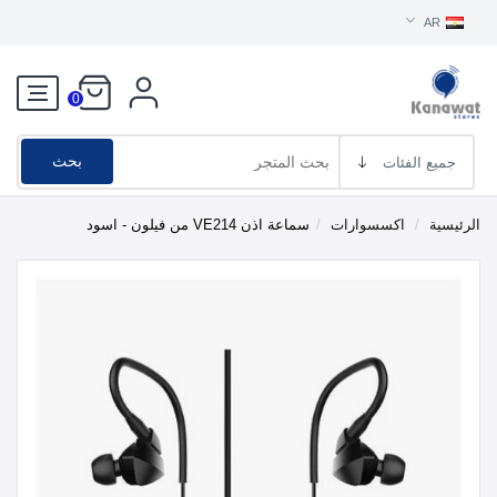
AR
0
بحث
الرئيسية
/
اكسسوارات
/
سماعة اذن VE214 من فيلون - اسود