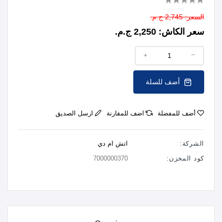
السعر:
2,745 ج.م.
سعر الكاش:
2,250 ج.م.
أضف للسلة
أضف للمفضلة
اضف للمقارنة
ارسل الصديق
الشركة:
اتش ام دي
كود المخزن:
7000000370