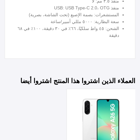
منفذ ٣.٥ مم: لا
منفذ USB: USB Type-C 2.0، OTG
المستشعرات: بصمة الإصبع (تحت الشاشة، بصرية)
سعة البطارية: ٥٠٠٠ مللي أمبير/ساعة
الشحن: ٤٥ واط سلكيًا، ٦٦٪ في ٣٠ دقيقة، ١٠٠٪ في ٦٨
دقيقة
العملاء الذين اشتروا هذا المنتج اشتروا أيضا