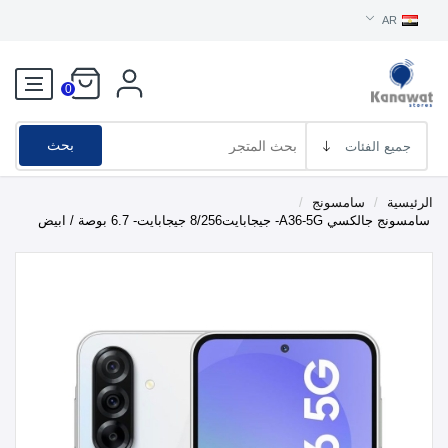
AR
0
بحث
الرئيسية
/
سامسونج
/
سامسونج جالكسي A36-5G- جيجابايت8/256 جيجابايت- 6.7 بوصة / ابيض