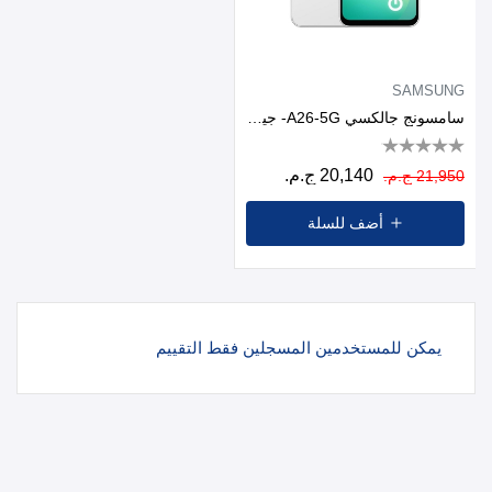
SAMSUNG
سامسونج جالكسي A26-5G- جيجابايت8/256 جيجابايت- 6.7 بوصة / ابيض
20,140 ج.م.
21,950 ج.م.
أضف للسلة
يمكن للمستخدمين المسجلين فقط التقييم