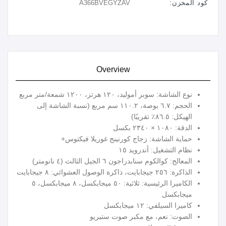
كود المخزن:
A366BVEGYZAV
Overview
نوع الشاشة: سوبر أموليد، ١٢٠ هرتز، ١٢٠٠ شمعة/متر مربع
الحجم: ٦.٧ بوصة، ١١٠.٢ سم مربع (نسبة الشاشة إلى
الهيكل: ٨٦.٥٪ تقريبًا)
الدقة: ١٠٨٠ × ٢٣٤٠ بكسل
حماية الشاشة: زجاج كورنينج غوريلا فيكتوس+
نظام التشغيل: أندرويد ١٥
المعالج: كوالكوم سنابدراجون ٦ الجيل الثالث (٤ نانومتر)
الذاكرة: ٢٥٦ جيجابايت، ذاكرة الوصول العشوائي: ٨ جيجابايت
الكاميرا الرئيسية: ثلاثية: ٥٠ ميجابكسل، ٨ ميجابكسل، ٥
ميجابكسل
كاميرا السيلفي: ١٢ ميجابكسل
الصوت: نعم، مع مكبر صوت ستيريو