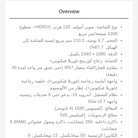
Overview
نوع الشاشة: سوبر أموليد، 120 هرتز، HDR10+، سطوع
1200 شمعة/متر مربع
الحجم: 6.7 بوصة، 110.2 سم مربع (نسبة الشاشة إلى
الهيكل: 87.7%)
الدقة: 1080 × 2340 بكسل
الحماية: زجاج كورنينج غوريلا فيكتوس+
مقاوم للغبار/الماء بمعيار IP67 (حتى عمق متر واحد لمدة 30
دقيقة)
واجهة أمامية زجاجية (غوريلا فيكتوس+)، خلفية زجاجية
(غوريلا فيكتوس+)، إطار من الألومنيوم
نظام التشغيل: أندرويد 15، يدعم حتى 6 تحديثات رئيسية،
واجهة One UI 7
المعالج: إكسينوس 1580 (4 نانومتر)
معالج الرسومات: إكسليبس 540
ذاكرة داخلية: 256 جيجابايت، ذاكرة وصول عشوائي (RAM) 8
جيجابايت
الكاميرا الرئيسية: 50 ميجابكسل، 12 ميجابكسل، 8