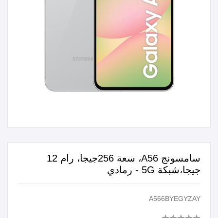
سامسونج A56، سعة 256جيجا، رام 12
جيجا،شبكة 5G - رمادي
A566BYEGYZAY