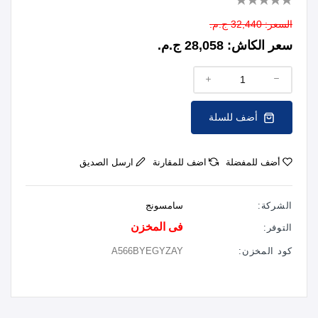
السعر:
32,440 ج.م.
سعر الكاش:
28,058 ج.م.
أضف للسلة
أضف للمفضلة
اضف للمقارنة
ارسل الصديق
الشركة:
سامسونج
فى المخزن
التوفر:
كود المخزن:
A566BYEGYZAY