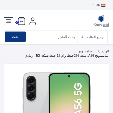
AR
0
بحث
الرئيسية
/
سامسونج
/
سامسونج A56، سعة 256جيجا، رام 12 جيجا،شبكة 5G - رمادي