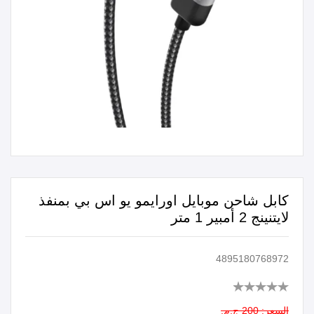
كابل شاحن موبايل اورايمو يو اس بي بمنفذ
لايتنينج 2 أمبير 1 متر
4895180768972
السعر:
200 ج.م.