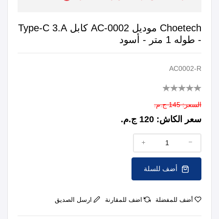
Choetech موديل AC-0002 كابل Type-C 3.A
- طوله 1 متر - أسود
AC0002-R
السعر:
145 ج.م.
سعر الكاش:
120 ج.م.
أضف للسلة
أضف للمفضلة
اضف للمقارنة
ارسل الصديق