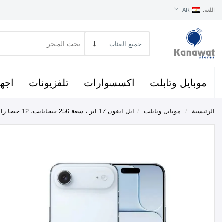
اللغة:
AR
موبايل وتابلت
اكسسوارات
تلفزيونات
اجهز
الرئيسية
/
موبايل وتابلت
/
ابل ايفون 17 اير ، سعة 256 جيجابايت، 12 جيجا رام، شبكة الجيل الخامس - ازرق سماوي