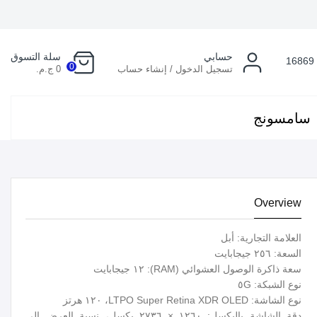
حسابي
سلة التسوق
16869
0
تسجيل الدخول / إنشاء حساب
0 ج.م.
سامسونج
Overview
العلامة التجارية: أبل
السعة: ٢٥٦ جيجابايت
سعة ذاكرة الوصول العشوائي (RAM): ١٢ جيجابايت
نوع الشبكة: ٥G
نوع الشاشة: LTPO Super Retina XDR OLED، ١٢٠ هرتز
دقة الشاشة بالبكسل: ١٢٦٠ × ٢٧٣٦ بكسل، نسبة العرض إلى