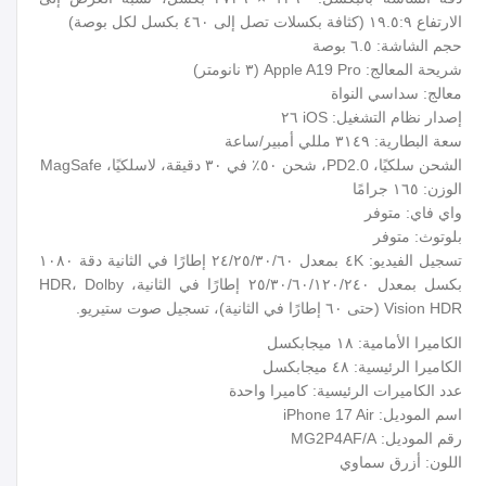
الارتفاع ١٩.٥:٩ (كثافة بكسلات تصل إلى ٤٦٠ بكسل لكل بوصة)
حجم الشاشة: ٦.٥ بوصة
شريحة المعالج: Apple A19 Pro (٣ نانومتر)
معالج: سداسي النواة
إصدار نظام التشغيل: iOS ٢٦
سعة البطارية: ٣١٤٩ مللي أمبير/ساعة
الشحن سلكيًا، PD2.0، شحن ٥٠٪ في ٣٠ دقيقة، لاسلكيًا، MagSafe
الوزن: ١٦٥ جرامًا
واي فاي: متوفر
بلوتوث: متوفر
تسجيل الفيديو: ٤K بمعدل ٢٤/٢٥/٣٠/٦٠ إطارًا في الثانية دقة ١٠٨٠
بكسل بمعدل ٢٥/٣٠/٦٠/١٢٠/٢٤٠ إطارًا في الثانية، HDR، Dolby
Vision HDR (حتى ٦٠ إطارًا في الثانية)، تسجيل صوت ستيريو.
الكاميرا الأمامية: ١٨ ميجابكسل
الكاميرا الرئيسية: ٤٨ ميجابكسل
عدد الكاميرات الرئيسية: كاميرا واحدة
اسم الموديل: iPhone 17 Air
رقم الموديل: MG2P4AF/A
اللون: أزرق سماوي