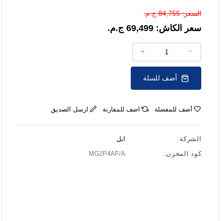
السعر:
84,755 ج.م.
سعر الكاش:
69,499 ج.م.
أضف للسلة
أضف للمفضلة
اضف للمقارنة
ارسل الصديق
الشركة:
ابل
كود المخزن:
MG2P4AF/A