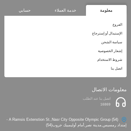
معلومة
خدمة العملاء
حسابي
الفروع
الإستبدال أو إسترجاع
سياسة الشحن
إشعار الخصوصية
شروط الاستخدام
اتصل بنا
معلومات الاتصال
اتصل بنا عند الطلب
16869
(54) A Ramsis Extenstion St.,Nasr City Opposite Olympic Group -
إمتداد رمسيس,مدينة نصر,أمام أوليمبيك جروب(54)