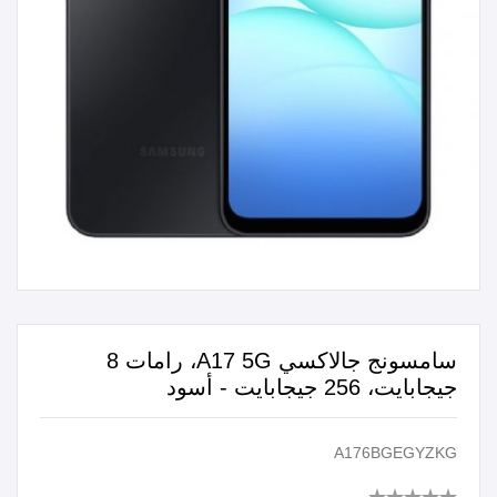
سامسونج جالاكسي A17 5G، رامات 8
جيجابايت، 256 جيجابايت - أسود
A176BGEGYZKG