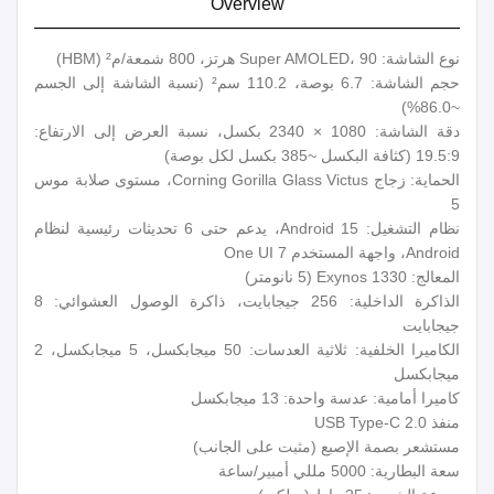
Overview
نوع الشاشة: Super AMOLED، 90 هرتز، 800 شمعة/م² (HBM)
حجم الشاشة: 6.7 بوصة، 110.2 سم² (نسبة الشاشة إلى الجسم
~86.0%)
دقة الشاشة: 1080 × 2340 بكسل، نسبة العرض إلى الارتفاع:
19.5:9 (كثافة البكسل ~385 بكسل لكل بوصة)
الحماية: زجاج Corning Gorilla Glass Victus، مستوى صلابة موس
5
نظام التشغيل: Android 15، يدعم حتى 6 تحديثات رئيسية لنظام
Android، واجهة المستخدم One UI 7
المعالج: Exynos 1330 (5 نانومتر)
الذاكرة الداخلية: 256 جيجابايت، ذاكرة الوصول العشوائي: 8
جيجابايت
الكاميرا الخلفية: ثلاثية العدسات: 50 ميجابكسل، 5 ميجابكسل، 2
ميجابكسل
كاميرا أمامية: عدسة واحدة: 13 ميجابكسل
منفذ USB Type-C 2.0
مستشعر بصمة الإصبع (مثبت على الجانب)
سعة البطارية: 5000 مللي أمبير/ساعة