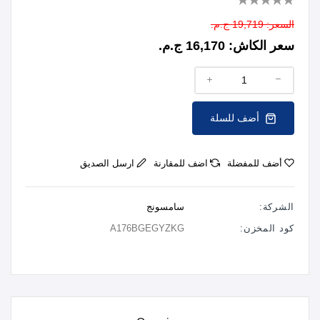
السعر:
19,719 ج.م.
سعر الكاش:
16,170 ج.م.
أضف للسلة
أضف للمفضلة
اضف للمقارنة
ارسل الصديق
الشركة:
سامسونج
كود المخزن:
A176BGEGYZKG