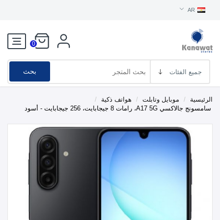
AR
0
بحث
الرئيسية
/
موبايل وتابلت
/
هواتف ذكية
/
سامسونج جالاكسي A17 5G، رامات 8 جيجابايت، 256 جيجابايت - أسود