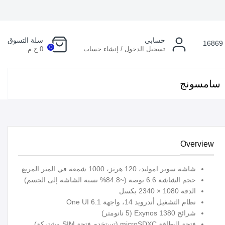
حسابي
سلة التسوق
16869
0
تسجيل الدخول / إنشاء حساب
0 ج.م.
سامسونج
Overview
شاشة سوبر اموليد، 120 هرتز، 1000 شمعة في المتر المربع
حجم الشاشة 6.6 بوصة (~84.8% نسبة الشاشة إلى الجسم)
الدقة 1080 × 2340 بكسل
نظام التشغيل أندرويد 14، واجهة One UI 6.1
شرائح Exynos 1380 (5 نانومتر)
فتحة البطاقة microSDXC (تستخدم فتحة SIM مشتركة)