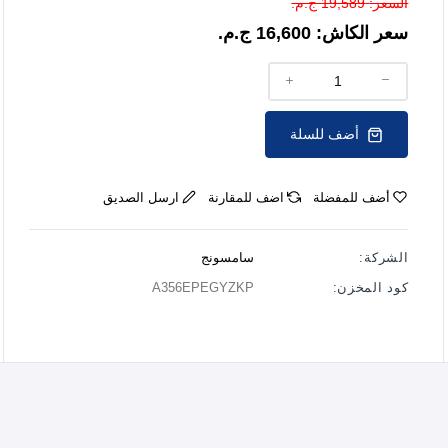
السعر:
19,589 ج.م.
سعر الكاش:
16,600 ج.م.
أضف للسلة
أضف للمفضلة
اضف للمقارنة
ارسل الصديق
الشركة:
سامسونج
كود المخزن:
A356EPEGYZKP