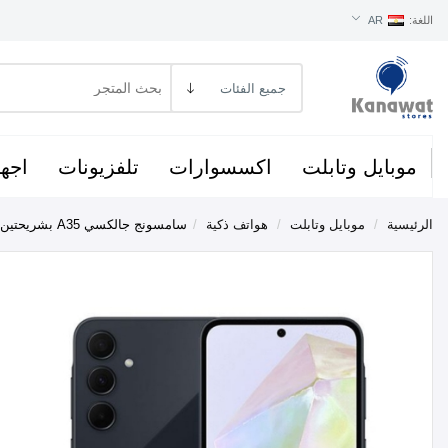
اللغة:
AR
موبايل وتابلت
اكسسوارات
تلفزيونات
اجهز
الرئيسية
/
موبايل وتابلت
/
هواتف ذكية
/
سامسونج جالكسي A35 بشريحتين، 128 جيجا، 8 جيجا رام-اسود