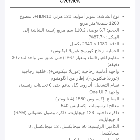
Overview
نوع الشاشة: سوبر أموليد، 120 هرتز، HDR10+، سطوع
1200 شمعة/متر مربع
الحجم: 6.7 بوصة، 110.2 سم مربع (نسبة الشاشة إلى
الهيكل: ~87.7%)
الدقة: 1080 × 2340 بكسل
الحماية: زجاج كورنينج غوريلا فيكتوس+
مقاوم للغبار/الماء بمعيار IP67 (حتى عمق متر واحد لمدة 30
دقيقة)
واجهة أمامية زجاجية (غوريلا فيكتوس+)، خلفية زجاجية
(غوريلا فيكتوس+)، إطار من الألومنيوم
نظام التشغيل: أندرويد 15، يدعم حتى 6 تحديثات رئيسية،
واجهة One UI 7
المعالج: إكسينوس 1580 (4 نانومتر)
معالج الرسومات: إكسليبس 540
ذاكرة داخلية: 128 جيجابايت، ذاكرة وصول عشوائي (RAM):
8 جيجابايت
الكاميرا الرئيسية: 50 ميجابكسل، 12 ميجابكسل، 8
ميجابكسل
كاميرا سيلفي: 12 ميجابكسل