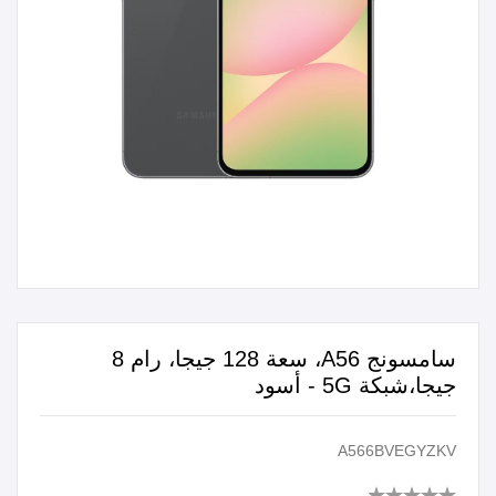
سامسونج A56، سعة 128 جيجا، رام 8
جيجا،شبكة 5G - أسود
A566BVEGYZKV