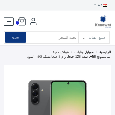
AR
0
بحث
الرئيسية
/
موبايل وتابلت
/
هواتف ذكية
/
سامسونج A56، سعة 128 جيجا، رام 8 جيجا،شبكة 5G - أسود