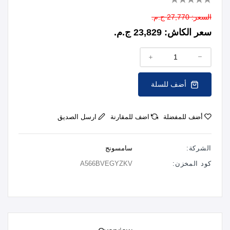
السعر:
27,770 ج.م.
سعر الكاش:
23,829 ج.م.
أضف للسلة
أضف للمفضلة
اضف للمقارنة
ارسل الصديق
الشركة:
سامسونج
كود المخزن:
A566BVEGYZKV