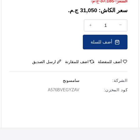
السعر:
37,185 ج.م.
سعر الكاش:
31,050 ج.م.
أضف للسلة
أضف للمفضلة
اضف للمقارنة
ارسل الصديق
الشركة:
سامسونج
كود المخزن:
A576BVEGYZAV