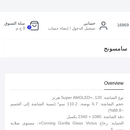
حسابي
سلة التسوق
16869
0
تسجيل الدخول / إنشاء حساب
0 ج.م.
سامسونج
Overview
نوع الشاشة: Super AMOLED+، 120 هرتز
حجم الشاشة: 6.7 بوصة، 110.2 سم² (نسبة الشاشة إلى الجسم
~88.8%)
دقة الشاشة: 1080 × 2340 بكسل
الحماية: زجاج Corning Gorilla Glass Victus+، مستوى صلابة
موس 5