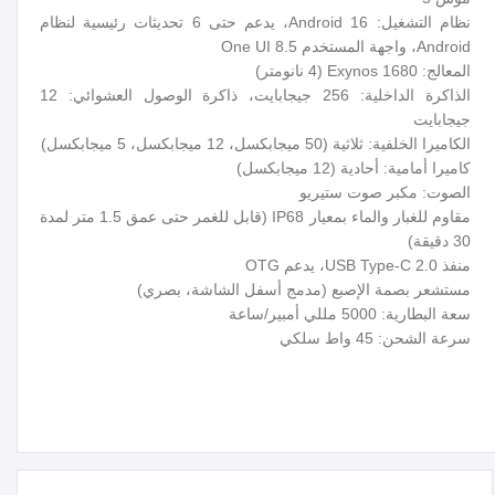
نظام التشغيل: Android 16، يدعم حتى 6 تحديثات رئيسية لنظام
Android، واجهة المستخدم One UI 8.5
المعالج: Exynos 1680 (4 نانومتر)
الذاكرة الداخلية: 256 جيجابايت، ذاكرة الوصول العشوائي: 12
جيجابايت
الكاميرا الخلفية: ثلاثية (50 ميجابكسل، 12 ميجابكسل، 5 ميجابكسل)
كاميرا أمامية: أحادية (12 ميجابكسل)
الصوت: مكبر صوت ستيريو
مقاوم للغبار والماء بمعيار IP68 (قابل للغمر حتى عمق 1.5 متر لمدة
30 دقيقة)
منفذ USB Type-C 2.0، يدعم OTG
مستشعر بصمة الإصبع (مدمج أسفل الشاشة، بصري)
سعة البطارية: 5000 مللي أمبير/ساعة
سرعة الشحن: 45 واط سلكي