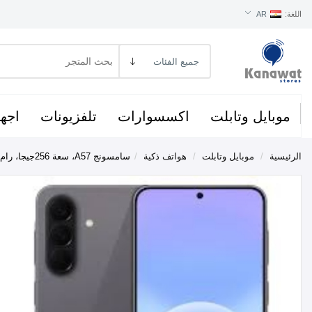
اللغة:
AR
موبايل وتابلت
اكسسوارات
تلفزيونات
اجهز
الرئيسية
/
موبايل وتابلت
/
هواتف ذكية
/
سامسونج A57، سعة 256جيجا، رام 12جيجا،شبكة 5G - رمادي