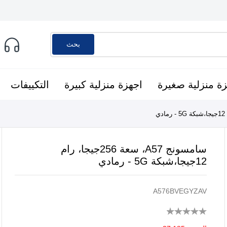
بحث
ة منزلية صغيرة
اجهزة منزلية كبيرة
التكييفات
سامسونج A57، سعة 256جيجا، رام
12جيجا،شبكة 5G - رمادي
A576BVEGYZAV