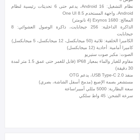
نظام التشغيل: Android 16، يدعم حتى 6 تحديثات رئيسية لنظام
Android، واجهة المستخدم One UI 8.5
المعالج: Exynos 1680 (4 نانومتر)
الذاكرة الداخلية: 256 جيجابايت، ذاكرة الوصول العشوائي: 8
جيجابايت
الكاميرا الخلفية: ثلاثية (50 ميجابكسل، 12 ميجابكسل، 5 ميجابكسل)
كاميرا أمامية: أحادية (12 ميجابكسل)
الصوت: مكبر صوت ستيريو
مقاوم للغبار والماء بمعيار IP68 (قابل للغمر حتى عمق 1.5 متر لمدة
30 دقيقة)
منفذ USB Type-C 2.0، يدعم OTG
مستشعر بصمة الإصبع (مدمج أسفل الشاشة، بصري)
سعة البطارية: 5000 مللي أمبير/ساعة
سرعة الشحن: 45 واط سلكي