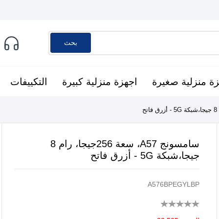
بحث
ة منزلية صغيرة
اجهزة منزلية كبيرة
التكييفات
سامسونج A57، سعة 256جيجا، رام 8
جيجا،شبكة 5G - أزرق فاتح
A576BPEGYLBP