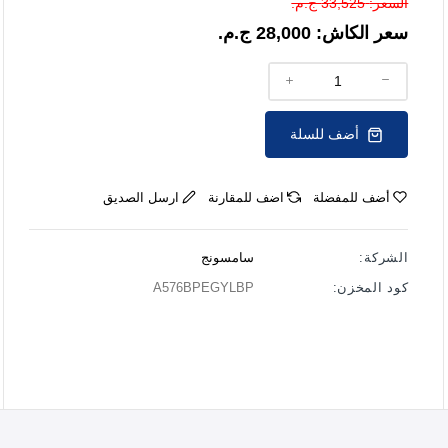
السعر:
33,525 ج.م.
سعر الكاش:
28,000 ج.م.
أضف للسلة
أضف للمفضلة
اضف للمقارنة
ارسل الصديق
الشركة:
سامسونج
كود المخزن:
A576BPEGYLBP