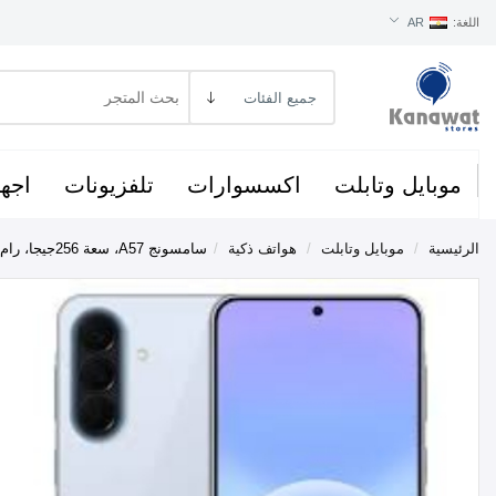
اللغة:
AR
موبايل وتابلت
اكسسوارات
تلفزيونات
اجهز
الرئيسية
/
موبايل وتابلت
/
هواتف ذكية
/
سامسونج A57، سعة 256جيجا، رام 8 جيجا،شبكة 5G - أزرق فاتح