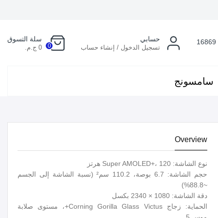
حسابي
سلة التسوق
16869
0
تسجيل الدخول / إنشاء حساب
0 ج.م.
سامسونج
Overview
نوع الشاشة: Super AMOLED+، 120 هرتز
حجم الشاشة: 6.7 بوصة، 110.2 سم² (نسبة الشاشة إلى الجسم
~88.8%)
دقة الشاشة: 1080 × 2340 بكسل
الحماية: زجاج Corning Gorilla Glass Victus+، مستوى صلابة
موس 5