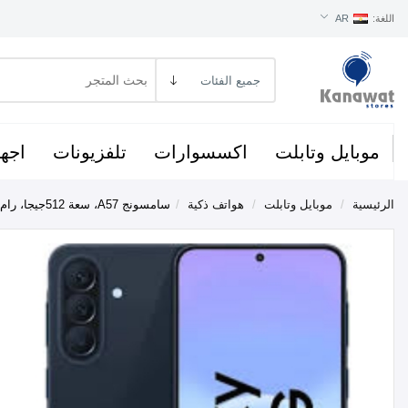
اللغة:
AR
موبايل وتابلت
اكسسوارات
تلفزيونات
اجهز
الرئيسية
/
موبايل وتابلت
/
هواتف ذكية
/
سامسونج A57، سعة 512جيجا، رام 12جيجا،شبكة 5G - ازرق غامق