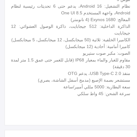
نظام التشغيل: Android 16، يدعم حتى 6 تحديثات رئيسية لنظام
Android، واجهة المستخدم One UI 8.5
المعالج: Exynos 1680 (4 نانومتر)
الذاكرة الداخلية: 512 جيجابايت، ذاكرة الوصول العشوائي: 12
جيجابايت
الكاميرا الخلفية: ثلاثية (50 ميجابكسل، 12 ميجابكسل، 5 ميجابكسل)
كاميرا أمامية: أحادية (12 ميجابكسل)
الصوت: مكبر صوت ستيريو
مقاوم للغبار والماء بمعيار IP68 (قابل للغمر حتى عمق 1.5 متر لمدة
30 دقيقة)
منفذ USB Type-C 2.0، يدعم OTG
مستشعر بصمة الإصبع (مدمج أسفل الشاشة، بصري)
سعة البطارية: 5000 مللي أمبير/ساعة
سرعة الشحن: 45 واط سلكي