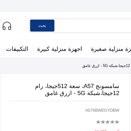
بحث
ة منزلية صغيرة
اجهزة منزلية كبيرة
التكييفات
سامسونج A57، سعة 512جيجا، رام
12جيجا،شبكة 5G - ازرق غامق
A576BWEGYDBW