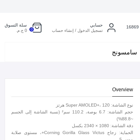
حسابي
سلة التسوق
16869
0
تسجيل الدخول / إنشاء حساب
0 ج.م.
سامسونج
Overview
نوع الشاشة: Super AMOLED+، 120 هرتز
حجم الشاشة: 6.7 بوصة، 110.2 سم² (نسبة الشاشة إلى الجسم
~88.8%)
دقة الشاشة: 1080 × 2340 بكسل
الحماية: زجاج Corning Gorilla Glass Victus+، مستوى صلابة
موس 5