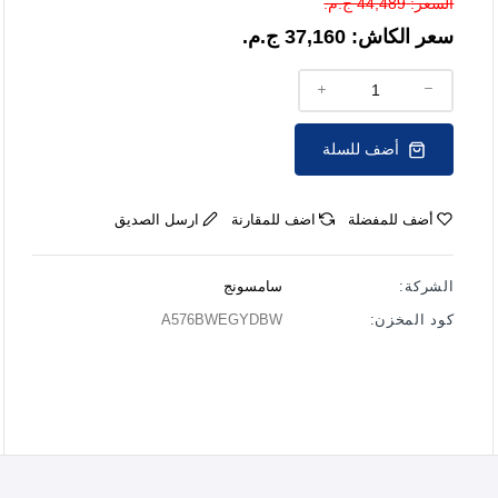
السعر:
44,489 ج.م.
سعر الكاش:
37,160 ج.م.
أضف للسلة
أضف للمفضلة
اضف للمقارنة
ارسل الصديق
الشركة:
سامسونج
كود المخزن:
A576BWEGYDBW