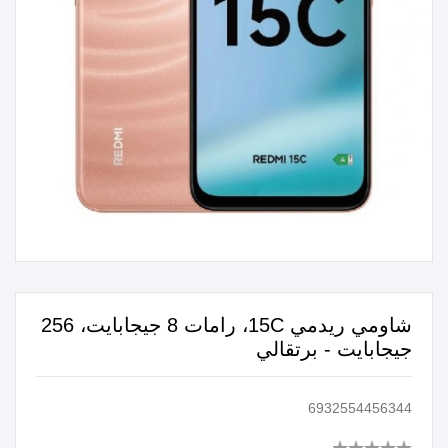
شاومي ريدمي 15C، رامات 8 جيجابايت، 256
جيجابايت - برتقالي
6932554456344