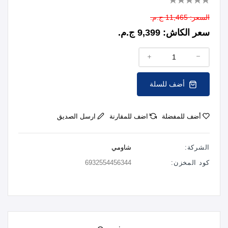
السعر:
11,465 ج.م.
سعر الكاش:
9,399 ج.م.
أضف للسلة
أضف للمفضلة
اضف للمقارنة
ارسل الصديق
الشركة:
شاومي
كود المخزن:
6932554456344