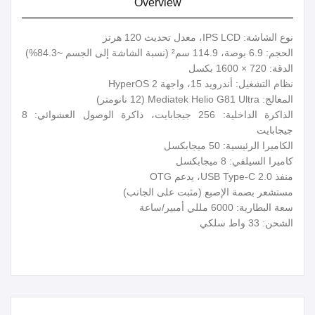
Overview
نوع الشاشة: IPS LCD، معدل تحديث 120 هرتز
الحجم: 6.9 بوصة، 114.9 سم² (نسبة الشاشة إلى الجسم ~84.3%)
الدقة: 720 × 1600 بكسل
نظام التشغيل: أندرويد 15، واجهة HyperOS 2
المعالج: Mediatek Helio G81 Ultra (12 نانومتر)
الذاكرة الداخلية: 256 جيجابايت، ذاكرة الوصول العشوائي: 8
جيجابايت
الكاميرا الرئيسية: 50 ميجابكسل
كاميرا السيلفي: 8 ميجابكسل
منفذ USB Type-C 2.0، يدعم OTG
مستشعر بصمة الإصبع (مثبت على الجانب)
سعة البطارية: 6000 مللي أمبير/ساعة
الشحن: 33 واط سلكي