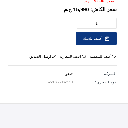
السعر:
19,500 ج.م.
سعر الكاش:
15,990 ج.م.
أضف للسلة
أضف للمفضلة
اضف للمقارنة
ارسل الصديق
الشركة:
فيفو
كود المخزن:
6221355082440