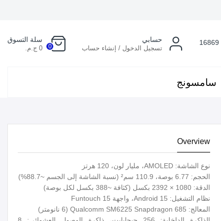
حسابي
سلة التسوق
16869
0
تسجيل الدخول / إنشاء حساب
0 ج.م.
سامسونج
Overview
نوع الشاشة: AMOLED، مليار لون، 120 هرتز
الحجم: 6.77 بوصة، 110.9 سم² (نسبة الشاشة إلى الجسم ~88.7%)
الدقة: 1080 × 2392 بكسل (كثافة ~388 بكسل لكل بوصة)
نظام التشغيل: Android 15، واجهة Funtouch 15
المعالج: Qualcomm SM6225 Snapdragon 685 (6 نانومتر)
الذاكرة الداخلية: 256 جيجابايت، ذاكرة الوصول العشوائي: 8