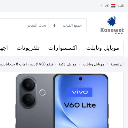
اللغة:
AR
موبايل وتابلت
اكسسوارات
تلفزيونات
اجهز
الرئيسية
/
موبايل وتابلت
/
هواتف ذكية
/
فيفو V60 لايت، رامات 8 جيجابايت، 256 جيجابايت - أسود