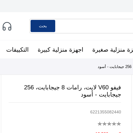
بحث
ة منزلية صغيرة
اجهزة منزلية كبيرة
التكييفات
فيفو V60 لايت، رامات 8 جيجابايت، 256
جيجابايت - أسود
6221355082440