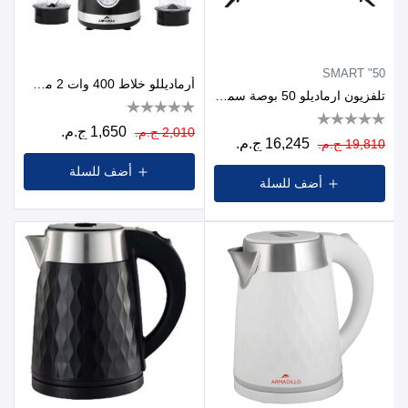
50" SMART
أرماديللو خلاط 400 وات 2 مطحنة
تلفزيون ارماديلو 50 بوصة سمارت LED بدقة UHD بريسيفر داخلي
1,650 ج.م.
2,010 ج.م.
16,245 ج.م.
19,810 ج.م.
أضف للسلة
أضف للسلة