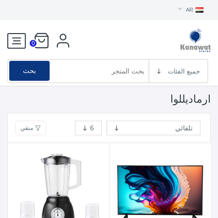
AR
0
بحث
ارماديللوا
منقي