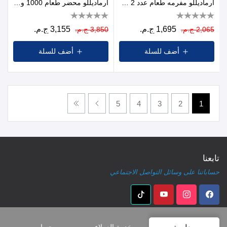
أرماديللو مفرمه طعام عدد 2 سرعه- 2 لتر - 800 وات- ستانلس
أرماديللو محضر طعام 1000 وات متعدد الوظائف عدد 2 سرعة ابيض
1,695 ج.م.
3,155 ج.م.
2,065 ج.م.
3,850 ج.م.
أضف للسلة
أضف للسلة
5
4
3
2
1
تابعنا
حساباتنا على وسائل التواصل الاجتماعي
معلومة
خدمة العملاء
حسابي