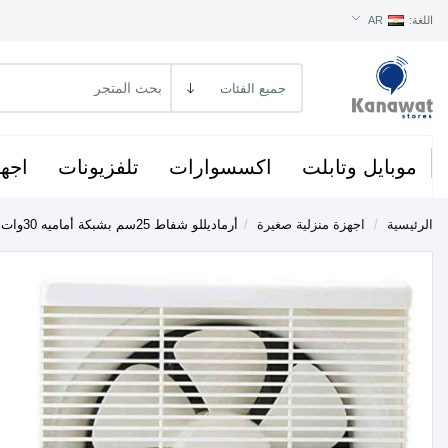
اللغة:
AR
موبايل وتابلت
اكسسوارات
تلفزيونات
اجهز
الرئيسية
/
اجهزة منزلية صغيرة
/
أرماديللو شفاط 25سم بشبكة أماميه 30وات ظهر صاج