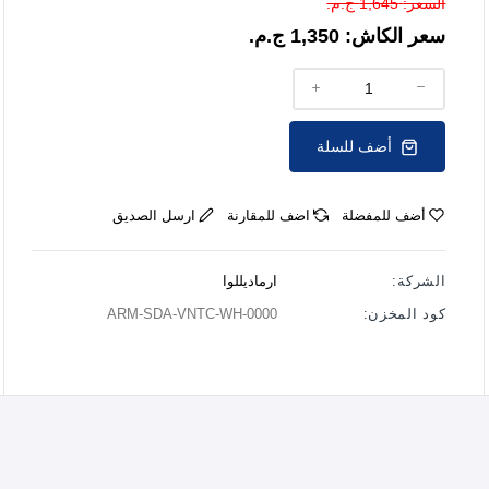
السعر:
1,645 ج.م.
سعر الكاش:
1,350 ج.م.
أضف للسلة
أضف للمفضلة
اضف للمقارنة
ارسل الصديق
الشركة:
ارماديللوا
كود المخزن:
ARM-SDA-VNTC-WH-0000