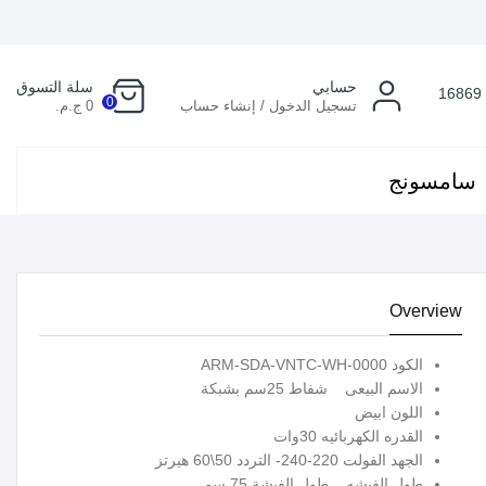
حسابي
سلة التسوق
16869
0
تسجيل الدخول / إنشاء حساب
0 ج.م.
سامسونج
Overview
الكود ARM-SDA-VNTC-WH-0000
الاسم البيعى شفاط 25سم بشبكة
اللون ابيض
القدره الكهربائيه 30وات
الجهد الفولت 220-240- التردد 50\60 هيرتز
طول الفيشه طول الفيشة 75 سم